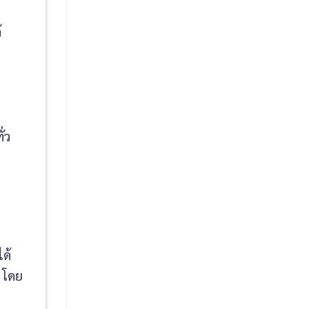
้
่ว
ด้
 โดย