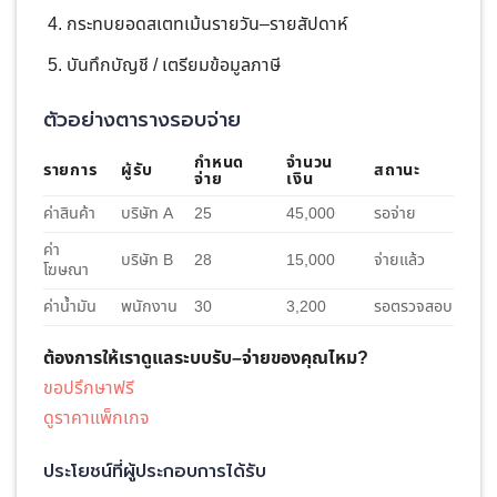
กระทบยอดสเตทเม้นรายวัน–รายสัปดาห์
บันทึกบัญชี / เตรียมข้อมูลภาษี
ตัวอย่างตารางรอบจ่าย
กำหนด
จำนวน
รายการ
ผู้รับ
สถานะ
จ่าย
เงิน
ค่าสินค้า
บริษัท A
25
45,000
รอจ่าย
ค่า
บริษัท B
28
15,000
จ่ายแล้ว
โฆษณา
ค่าน้ำมัน
พนักงาน
30
3,200
รอตรวจสอบ
ต้องการให้เราดูแลระบบรับ–จ่ายของคุณไหม?
ขอปรึกษาฟรี
ดูราคาแพ็กเกจ
ประโยชน์ที่ผู้ประกอบการได้รับ